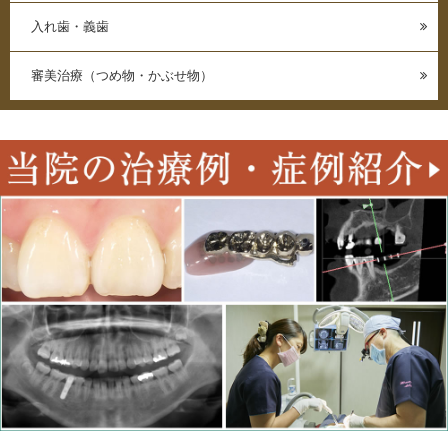
入れ歯・義歯
審美治療（つめ物・かぶせ物）