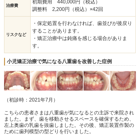
初期費用 440,000円（税込）
治療費
調整料 2,200円（税込）×42回
・保定処置を行わなければ、歯並びが後戻り
することがあります。
リスクなど
・矯正治療中は鈍痛を感じる場合がありま
す。
小児矯正治療で気になる八重歯を改善した症例
（初診時：2021年7月）
こちらの患者さまは八重歯が気になるとの主訴で来院され
ました。まず、歯を移動させるスペースを確保するため、
左上奥歯の乳歯を抜歯しました。その後、矯正装置作製の
ために歯列模型の型どりを行いました。