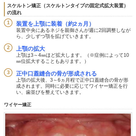
スケルトン矯正（スケルトンタイプの固定式拡大装置）
の流れ
装置を上顎に装着（約2ヵ月）
装置中央にあるネジを親御さんが週に2回調整しなが
ら、少しずつ顎を拡げていきます。
上顎の拡大
上顎は3～4㎜ほど拡大します。（※症例によって10
㎜位拡大することもあります。）
正中口蓋縫合の骨が形成される
上顎の拡大後、3～6ヵ月程で正中口蓋縫合の骨が形
成されます。同時に必要に応じてワイヤー矯正を行
い、歯並びを整えていきます。
ワイヤー矯正