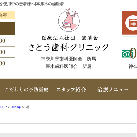
を使用中の患者様へ|本厚木の歯医者
診療
神奈川県歯科医師会 所属
厚木歯科医師会 所属
神奈
クリニック概要（初めての方へ）
当院こだわりの予防医療
スタッフ紹介
TOP
>
2023年
>
6月