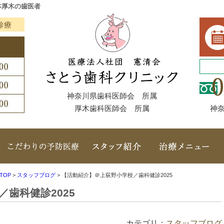
本厚木の歯医者
診療
神奈川県歯科医師会 所属
厚木歯科医師会 所属
神奈
クリニック概要（初めての方へ）
当院こだわりの予防医療
スタッフ紹介
TOP
>
スタッフブログ
>
【活動紹介】＠上荻野小学校／歯科健診2025
歯科健診2025
カテゴリ：
スタッフブログ