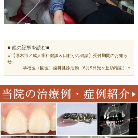
■ 他の記事を読む■
«
【厚木市／成人歯科健診＆口腔がん健診】受付期間のお知ら
せ
学校医（園医）歯科健診活動（6月9日光ヶ丘幼稚園）
»