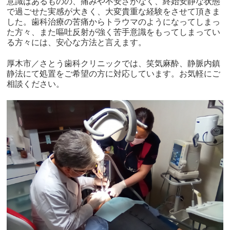
意識はあるものの、痛みや不安さがなく、終始安静な状態
で過ごせた実感が大きく、大変貴重な経験をさせて頂きま
した。歯科治療の苦痛からトラウマのようになってしまっ
た方々、また嘔吐反射が強く苦手意識をもってしまってい
る方々には、安心な方法と言えます。
厚木市／さとう歯科クリニックでは、笑気麻酔、静脈内鎮
静法にて処置をご希望の方に対応しています。お気軽にご
相談ください。