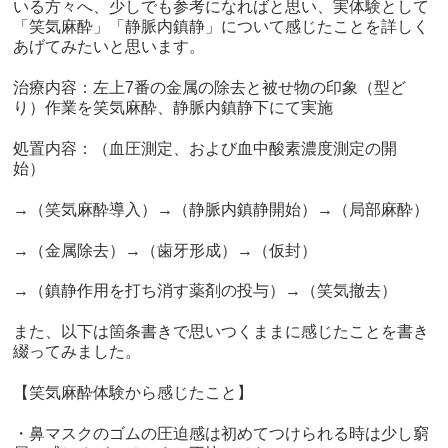
いる方々へ、少しでも参考になればと思い、実体験として
「笑気麻酔」「静脈内鎮静」について感じたことを詳しく
あげてみたいと思います。
治療内容：左上
7
番の金属の除去と被せ物の印象（型ど
り）作業を笑気麻酔、静脈内鎮静下にて実施
処置内容：（血圧測定、および血中酸素濃度測定の開
始）
→（笑気麻酔導入）
→
（静脈内鎮静開始）
→
（局部麻酔）
→（金属除去）
→
（歯牙形成）
→
（仮封）
→（鎮静作用を打ち消す薬剤の投与）
→
（笑気撤去）
また、以下は箇条書きで思いつくままに感じたことを書き
綴ってみました。
【笑気麻酔体験から感じたこと】
・鼻マスクのゴムの圧迫感は初めてつけられる時は少し窮