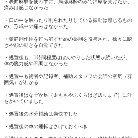
・表面麻酔を使わずに、局部麻酔のみで治療を受けたが、
痛みは感じなかった
・口の中を触ったり削られたりしている振動は感じるもの
の、形成中の痛みはなかった
・鎮静剤作用を打ち消すための薬剤を投与され、徐々に瞬
きや顔の動きを自覚できた
・処置後も、
1
時間程度はぼんやりした状態が続いたが、
体の脱力感や不調はなかった
・処置中も術者や記録者、補助スタッフの会話の空気（雰
囲気）がわかる
・処置後はなぜか足（太ももやふくらはぎ辺りまで）に汗
をかいていました
・処置後の水分補給は爽快でした
・処置後の車の運転はさけておくべき