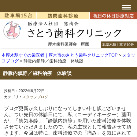
本厚木駅すぐの歯医者｜厚木市のさとう歯科クリニックTOP
>
スタッ
フブログ
>
静脈内鎮静／歯科治療 体験談
静脈内鎮静／歯科治療 体験談
投稿日：2022年6月22日
カテゴリ：
スタッフブログ
ブログ更新が久しぶりになってしまい申し訳ございませ
ん。つい先日の休診日にて、私（コーディネーター）藤田
が、「笑気麻酔」「静脈内鎮静」を用いた歯科治療を体験
させていただきましたので、私の主観として報告させて頂
きます。今回は特に、歯科治療での「痛み」を気にされて